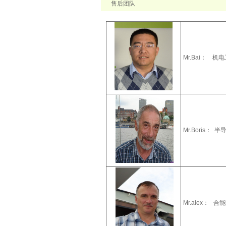
售后团队
Mr.Bai：
Mr.Boris
Mr.alex：