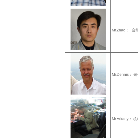
Mr.Zhao：
合能
Mr.Denni
Mr.Arkad