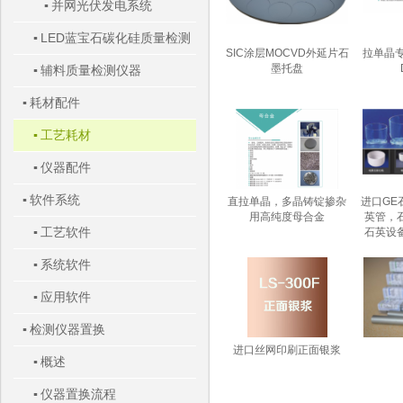
并网光伏发电系统
▪
LED蓝宝石碳化硅质量检测
▪
SIC涂层MOCVD外延片石
拉单晶
墨托盘
辅料质量检测仪器
仪器
▪
耗材配件
▪
工艺耗材
▪
仪器配件
▪
软件系统
▪
直拉单晶，多晶铸锭掺杂
进口GE石
用高纯度母合金
英管，
工艺软件
▪
石英设
系统软件
▪
应用软件
▪
检测仪器置换
▪
进口丝网印刷正面银浆
概述
▪
仪器置换流程
▪