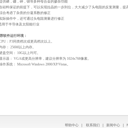
提供磷，硼，砷，锑等多种母合金的掺杂功能
在硅料保证的前提下，可以实现拉晶的一步到位，大大减少了头电阻的反复测量，提
综合考虑了杂质的分凝系数的修正
实际操作中，还可通过头电阻测量进行修正
适用于半导体及太阳能行业
荐软件运行环境：
CPU：P3同类档次或更高档次以上。
内存： 256M以上内存。
硬盘空间： 10G以上均可。
显示器： VGA或更高分辨率，建议分辨率为 1024x768像素。
操作系统：
Microsoft Windows 2000/XP/Vistas。
帮助中心
|
联系我们
|
新闻中心
|