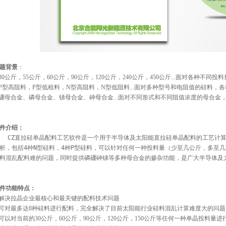
题背景
：
30公斤，55公斤，60公斤，90公斤，120公斤，240公斤，450公斤...面对各种不
P型高阻料，P型低租料，N型高阻料，N型低阻料...面对多种型号和电阻值的硅料，
硼母合金、磷母合金、锑母合金、砷母合金...面对不同形式和不同阻值浓度的母合金
件介绍：
Z直拉硅单晶配料工艺软件是一个用于半导体及太阳能直拉硅单晶配料的工艺计算软
析，包括4种N型硅料，4种P型硅料，可以针对任何一种投料量（少至几公斤，多至
料混乱配料难的问题，同时提供磷硼砷锑等多种母合金的掺杂功能，是广大半导体及
件功能特点：
解决拉晶企业最核心和最关键的配料技术问题
可对最多达8种硅料进行配料，完全解决了目前太阳能行业硅料混乱计算难度大的问题
可以对当前的30公斤，60公斤，90公斤，120公斤，150公斤等任何一种单晶投料量进